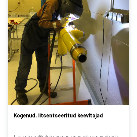
Kogenud, litsentseeritud keevitajad
Lisaks korralikule kogemustepagasile omavad meie