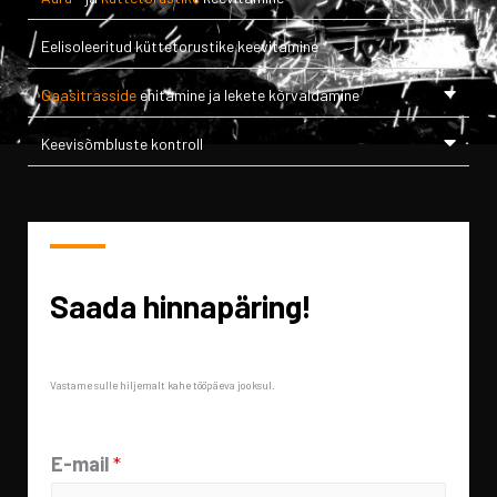
Eelisoleeritud küttetorustike keevitamine
Gaasitrasside
ehitamine ja lekete kõrvaldamine
Keevisõmbluste kontroll
Saada hinnapäring!
Vastame sulle hiljemalt kahe tööpäeva jooksul.
E-mail
*