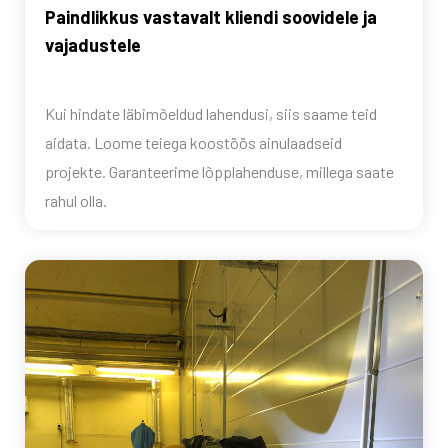
Paindlikkus vastavalt kliendi soovidele ja
vajadustele
Kui hindate läbimõeldud lahendusi, siis saame teid
aidata. Loome teiega koostöös ainulaadseid
projekte. Garanteerime lõpplahenduse, millega saate
rahul olla.