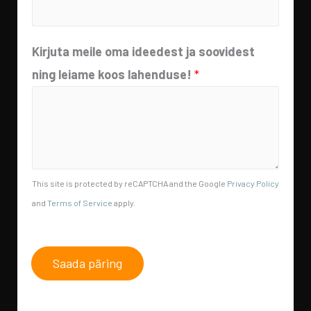
Kirjuta meile oma ideedest ja soovidest
ning leiame koos lahenduse!
*
This site is protected by reCAPTCHA and the Google
Privacy Policy
and
Terms of Service
apply.
Saada päring