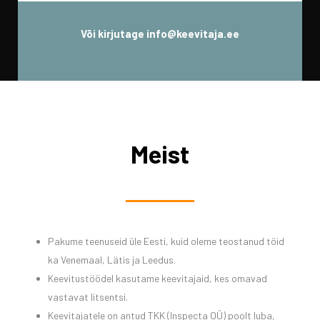
Või kirjutage
info@keevitaja.ee
Meist
Pakume teenuseid üle Eesti, kuid oleme teostanud töid
ka Venemaal, Lätis ja Leedus.
Keevitustöödel kasutame keevitajaid, kes omavad
vastavat litsentsi.
Keevitajatele on antud TKK (Inspecta OÜ) poolt luba,