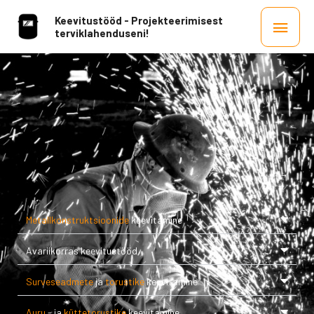
Keevitustööd - Projekteerimisest
terviklahenduseni!
Metallkonstruktsioonide
keevitamine
Avariikorras keevitustööd
Surveseadmete
ja
torustike
keevitamine
Auru
- ja
küttetorustike
keevitamine