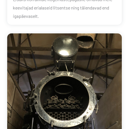
keevitajad erialaseid litsentse ning täiendavad end
igapäevaselt.